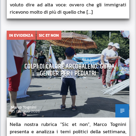
voluto dire ad alta voce: ovvero che gli immigrati
ricevono molto di più di quello che […]
IN EVIDENZA
SIC ET NON
COLPI DI CALORE ARCOBALENO: GUIDA
GENDER PER I PEDIATRI
Marco Tognini
25 GIUGNO 2026
Nella nostra rubrica “Sic et non”, Marco Tognini
presenta e analizza i temi politici della settimana,