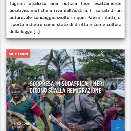
Tognini analizza una notizia (non esattamente
positivissima) che arriva dall’Austria. I risultati di un
autorevole sondaggio svolto in quel Paese, infatti, ci
riporta indietro come stato di diritto e come cultura
della legge […]
SIC ET NON
SORPRESA IN SUDAFRICA: I NERI
DICONO SÌ ALLA REMIGRAZIONE
Marco Tognini
8 MAGGIO 2026