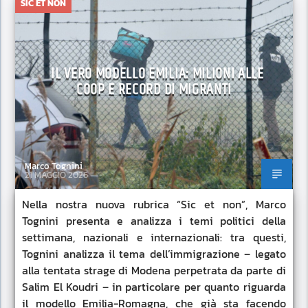
SIC ET NON
IL VERO MODELLO EMILIA: MILIONI ALLE
COOP E RECORD DI MIGRANTI
Marco Tognini
21 MAGGIO 2026
Nella nostra nuova rubrica “Sic et non”, Marco
Tognini presenta e analizza i temi politici della
settimana, nazionali e internazionali: tra questi,
Tognini analizza il tema dell’immigrazione – legato
alla tentata strage di Modena perpetrata da parte di
Salim El Koudri – in particolare per quanto riguarda
il modello Emilia-Romagna, che già sta facendo