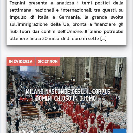
Tognini presenta e analizza i temi politici della
settimana, nazionali e internazionali: tra questi, su
impulso di Italia e Germania, la grande svolta
sull’immigrazione della Ue, pronta a finanziare gli
hub fuori dai confini dell’Unione. Il piano potrebbe
ottenere fino a 20 miliardi di euro in sette […]
IN EVIDENZA
SIC ET NON
MILANO NASCONDE GESÙ: IL CORPUS
DOMINI CHIUSO IN DUOMO!
Marco Tognini