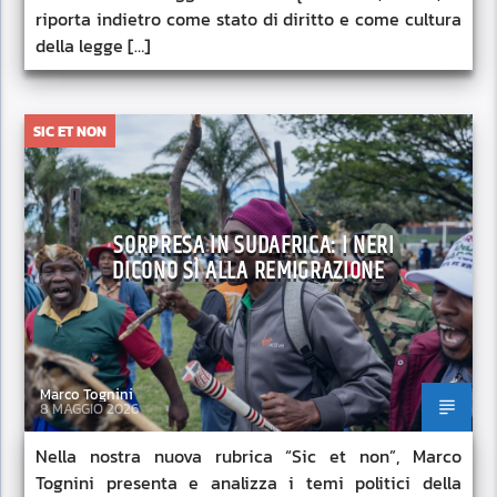
riporta indietro come stato di diritto e come cultura
della legge […]
SIC ET NON
SORPRESA IN SUDAFRICA: I NERI
DICONO SÌ ALLA REMIGRAZIONE
Marco Tognini
8 MAGGIO 2026
Nella nostra nuova rubrica “Sic et non”, Marco
Tognini presenta e analizza i temi politici della