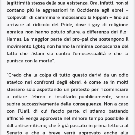
legittimità stessa della sua esistenza. Ora, infatti, non si
contano più le aggressioni in Occidente agli ebrei –
‘colpevoli’ di camminare indossando la kippah – fino ad
arrivare al ridicolo del Pride, dove i gay di religione
ebraica non hanno potuto sfilare, a differenza dei filo-
Hamas. La maggior parte dei pro-pal che sostengono il
movimento Lgbtq non hanno la minima conoscenza del
fatto che l’islam sia contro l’omosessualità e che la
punisca con la morte”.
“Credo che la colpa di tutto questo derivi da un odio
atavico nei confronti degli ebrei: è come se in molti
stessero solo aspettando un pretesto per ricominciare
a odiare l’ebreo e insultarlo pubblicamente, senza
subire successivamente delle conseguenze. Non a caso
con l’Uaii, di cui faccio parte, ci stiamo battendo
affinché venga approvata nel minore tempo possibile il
ddl antisemitismo, che è già passato in prima lettura al
Senato e che a breve verrà approvato anche alla