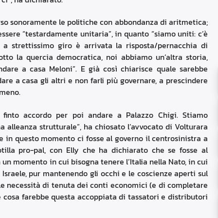
perso sonoramente le politiche con abbondanza di aritmetica;
essere “testardamente unitaria”, in quanto “siamo uniti: c’è
te: a strettissimo giro è arrivata la risposta/pernacchia di
tto la quercia democratica, noi abbiamo un’altra storia,
dare a casa Meloni”. E già così chiarisce quale sarebbe
re a casa gli altri e non farli più governare, a prescindere
 meno.
n finto accordo per poi andare a Palazzo Chigi. Stiamo
a alleanza strutturale”, ha chiosato l’avvocato di Volturara
 in questo momento ci fosse al governo il centrosinistra a
tilla pro-pal, con Elly che ha dichiarato che se fosse al
n un momento in cui bisogna tenere l’Italia nella Nato, in cui
 Israele, pur mantenendo gli occhi e le coscienze aperti sul
le necessità di tenuta dei conti economici (e di completare
e cosa farebbe questa accoppiata di tassatori e distributori