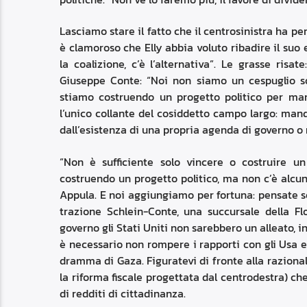
Lasciamo stare il fatto che il centrosinistra ha 
è clamoroso che Elly abbia voluto ribadire il suo 
la coalizione, c’è l’alternativa”. Le grasse risa
Giuseppe Conte: “Noi non siamo un cespuglio so
stiamo costruendo un progetto politico per man
l’unico collante del cosiddetto campo largo: manda
dall’esistenza di una propria agenda di governo o
“Non è sufficiente solo vincere o costruire u
costruendo un progetto politico, ma non c’è alcun
Appula. E noi aggiungiamo per fortuna: pensate se
trazione Schlein-Conte, una succursale della Flo
governo gli Stati Uniti non sarebbero un alleato, i
è necessario non rompere i rapporti con gli Usa e
dramma di Gaza. Figuratevi di fronte alla raziona
la riforma fiscale progettata dal centrodestra) ch
di redditi di cittadinanza.