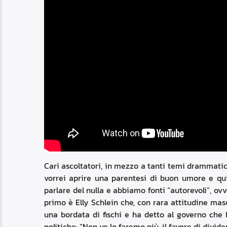
Cari ascoltatori, in mezzo a tanti temi drammatic
vorrei aprire una parentesi di buon umore e qu
parlare del nulla e abbiamo fonti “autorevoli”, ovve
primo è Elly Schlein che, con rara attitudine maso
una bordata di fischi e ha detto al governo che l
politiche: “Non ve lo faremo più, il favore di divide