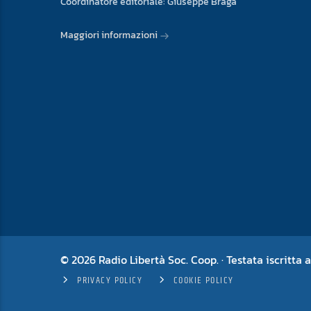
Coordinatore editoriale: Giuseppe Braga
Maggiori informazioni
© 2026 Radio Libertà Soc. Coop. · Testata iscritta a
PRIVACY POLICY
COOKIE POLICY