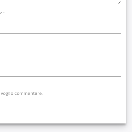
on *
e voglio commentare.