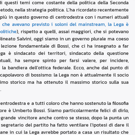
 questi temi come costante della politica della Seconda
etodo, nella strategia politica. L’ha ricordato recentemente
i più in questo governo di centrodestra con i numeri attuali
i che avevano previsto i soloni del mainstream, la Lega è
olitiche
), rispetto a quelli, assai maggiori, che si potevano
olineato Salvini, oggi siamo in un governo plurale ma coeso
a lezione fondamentale di Bossi, che ci ha insegnato a far
ga è sindacato dei territori, sindacato della questione
ntuali, ha sempre spinto per farsi valere, per incidere,
a bandiera dell’ottica federale. Ecco, anche dal punto di
n capolavoro di bossismo: la Lega non è attualmente il socio
imo storico ma ha ottenuto il massimo storico sulla sua
.
 centrodestra e a tutti coloro che hanno sostenuto la filosofia
ore è Umberto Bossi. Siamo particolarmente felici di dirlo,
ta grande vincitore anche contro se stesso, dopo la punta un
segretario del partito ha fatto ventilare l’ipotesi di dare il
imane in cui la Lega avrebbe portato a casa un risultato che