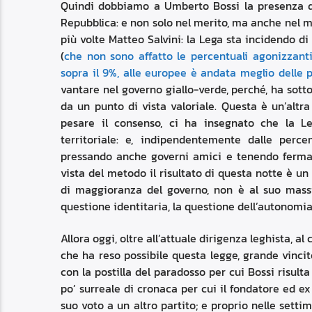
Quindi dobbiamo a Umberto Bossi la presenza di
Repubblica: e non solo nel merito, ma anche nel m
più volte Matteo Salvini: la Lega sta incidendo d
(
che non sono affatto le percentuali agonizzant
sopra il 9%, alle europee è andata meglio delle p
vantare nel governo giallo-verde, perché, ha sott
da un punto di vista valoriale. Questa è un’altr
pesare il consenso, ci ha insegnato che la Le
territoriale: e, indipendentemente dalle perce
pressando anche governi amici e tenendo ferma l
vista del metodo il risultato di questa notte è u
di maggioranza del governo, non è al suo mass
questione identitaria, la questione dell’autonomia
Allora oggi, oltre all’attuale dirigenza leghista, al
che ha reso possibile questa legge, grande vincit
con la postilla del paradosso per cui Bossi risul
po’ surreale di cronaca per cui il fondatore ed ex 
suo voto a un altro partito; e proprio nelle sett