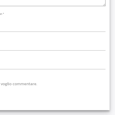
on *
e voglio commentare.