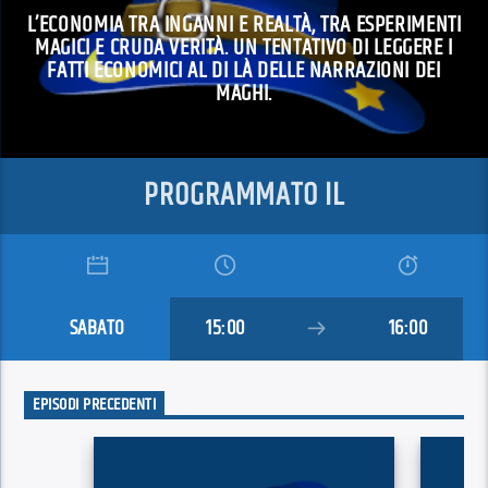
L’ECONOMIA TRA INGANNI E REALTÀ, TRA ESPERIMENTI
MAGICI E CRUDA VERITÀ. UN TENTATIVO DI LEGGERE I
FATTI ECONOMICI AL DI LÀ DELLE NARRAZIONI DEI
MAGHI.
PROGRAMMATO IL
SABATO
15:00
16:00
EPISODI PRECEDENTI