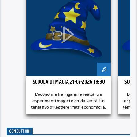
SCUOLA DI MAGIA 21-07-2026 18:30
SCUOL
L'economia tra inganni e realtà, tra
L'eco
esperimenti magici e cruda verità. Un
esperi
tentativo di leggere i fatti economici al
tentati
di là delle narrazioni dei maghi.
di 
CONDUTTORI