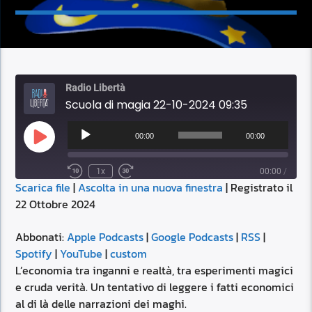
Radio Libertà
Scuola di magia 22-10-2024 09:35
Audio
Player
00:00
00:00
Play
Episode
1x
00:00
/
Scarica file
|
Ascolta in una nuova finestra
|
Registrato il
SUBSCRIBE
SHARE
22 Ottobre 2024
SHARE
Apple Podcasts
Google Podcasts
RSS
Spotify
Abbonati:
Apple Podcasts
|
Google Podcasts
|
RSS
|
LINK
Spotify
|
YouTube
|
custom
YouTube
custom
L’economia tra inganni e realtà, tra esperimenti magici
RSS FEED
e cruda verità. Un tentativo di leggere i fatti economici
EMBED
al di là delle narrazioni dei maghi.