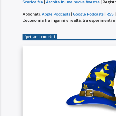
Scarica file
|
Ascolta in una nuova finestra
|
Regist
SUBSCRIBE
SHARE
SHARE
Apple Podcasts
Abbonati:
Apple Podcasts
|
Google Podcasts
|
RSS
Spotify
L’economia tra inganni e realtà, tra esperimenti ma
LINK
RSS FEED
Spettacoli correlati
EMBED