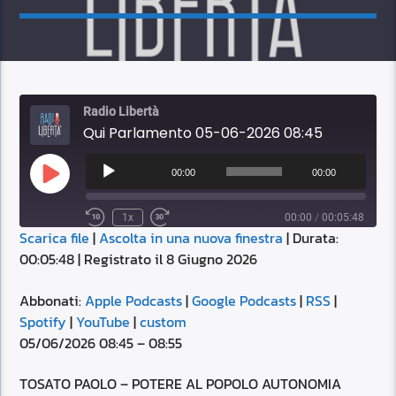
Radio Libertà
Qui Parlamento 05-06-2026 08:45
Audio
Player
00:00
00:00
Play
Episode
1x
00:00
/
00:05:48
Scarica file
|
Ascolta in una nuova finestra
|
Durata:
SUBSCRIBE
SHARE
00:05:48
|
Registrato il 8 Giugno 2026
SHARE
Apple Podcasts
Google Podcasts
RSS
Spotify
Abbonati:
Apple Podcasts
|
Google Podcasts
|
RSS
|
LINK
Spotify
|
YouTube
|
custom
YouTube
custom
05/06/2026 08:45 – 08:55
RSS FEED
EMBED
TOSATO PAOLO – POTERE AL POPOLO AUTONOMIA