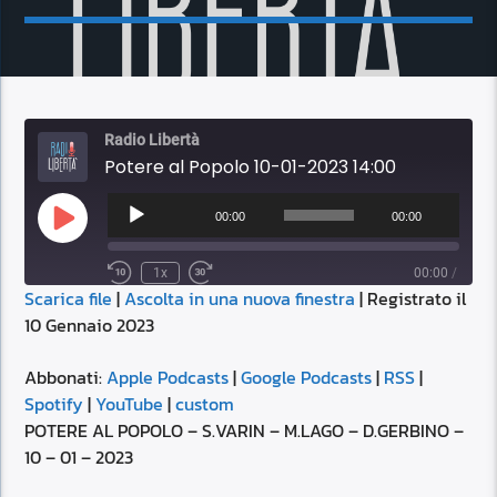
Radio Libertà
Potere al Popolo 10-01-2023 14:00
Audio
Player
00:00
00:00
Play
Episode
1x
00:00
/
Scarica file
|
Ascolta in una nuova finestra
|
Registrato il
SUBSCRIBE
SHARE
10 Gennaio 2023
SHARE
Apple Podcasts
Google Podcasts
RSS
Spotify
Abbonati:
Apple Podcasts
|
Google Podcasts
|
RSS
|
LINK
Spotify
|
YouTube
|
custom
YouTube
custom
POTERE AL POPOLO – S.VARIN – M.LAGO – D.GERBINO –
RSS FEED
10 – 01 – 2023
EMBED