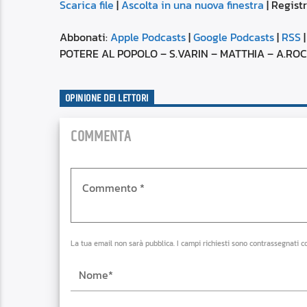
Scarica file
|
Ascolta in una nuova finestra
|
Registr
SUBSCRIBE
SHARE
SHARE
Apple Podcasts
Abbonati:
Apple Podcasts
|
Google Podcasts
|
RSS
Spotify
POTERE AL POPOLO – S.VARIN – MATTHIA – A.ROCC
LINK
RSS FEED
OPINIONE DEI LETTORI
EMBED
COMMENTA
La tua email non sarà pubblica. I campi richiesti sono contrassegnati c