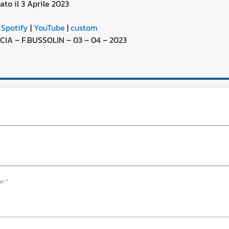
ato il 3 Aprile 2023
aumentare
o
Google Podcasts
diminuire
|
Spotify
|
YouTube
|
custom
il
YouTube
IA – F.BUSSOLIN – 03 – 04 – 2023
volume.
on *