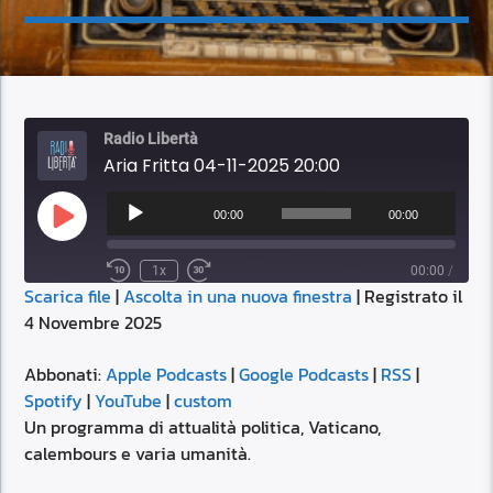
Radio Libertà
Aria Fritta 04-11-2025 20:00
Audio
Player
00:00
00:00
Play
Episode
1x
00:00
/
Scarica file
|
Ascolta in una nuova finestra
|
Registrato il
SUBSCRIBE
SHARE
4 Novembre 2025
SHARE
Apple Podcasts
Google Podcasts
RSS
Spotify
Abbonati:
Apple Podcasts
|
Google Podcasts
|
RSS
|
LINK
Spotify
|
YouTube
|
custom
YouTube
custom
Un programma di attualità politica, Vaticano,
RSS FEED
calembours e varia umanità.
EMBED