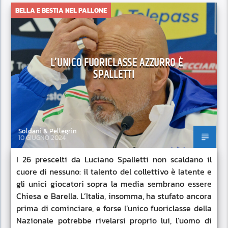
BELLA E BESTIA NEL PALLONE
L’UNICO FUORICLASSE AZZURRO È
SPALLETTI
Soldani & Pellegrin
10 GIUGNO 2024
I 26 prescelti da Luciano Spalletti non scaldano il
cuore di nessuno: il talento del collettivo è latente e
gli unici giocatori sopra la media sembrano essere
Chiesa e Barella. L’Italia, insomma, ha stufato ancora
prima di cominciare, e forse l’unico fuoriclasse della
Nazionale potrebbe rivelarsi proprio lui, l’uomo di