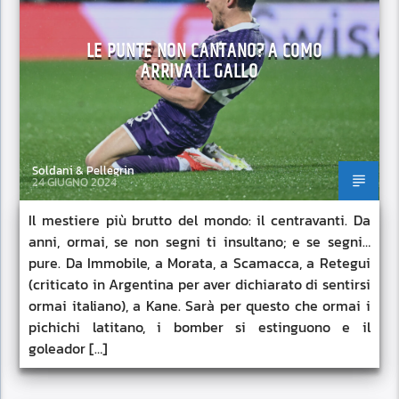
LE PUNTE NON CANTANO? A COMO
ARRIVA IL GALLO
Soldani & Pellegrin
24 GIUGNO 2024
Il mestiere più brutto del mondo: il centravanti. Da
anni, ormai, se non segni ti insultano; e se segni…
pure. Da Immobile, a Morata, a Scamacca, a Retegui
(criticato in Argentina per aver dichiarato di sentirsi
ormai italiano), a Kane. Sarà per questo che ormai i
pichichi latitano, i bomber si estinguono e il
goleador […]