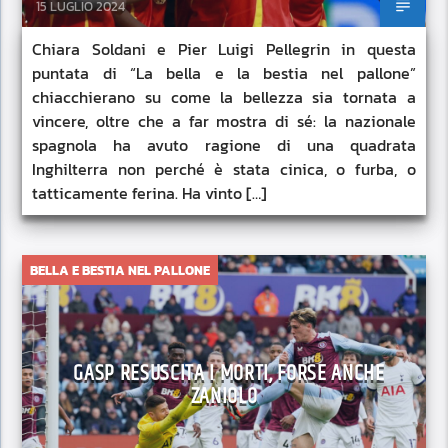
15 LUGLIO 2024
Chiara Soldani e Pier Luigi Pellegrin in questa
puntata di “La bella e la bestia nel pallone”
chiacchierano su come la bellezza sia tornata a
vincere, oltre che a far mostra di sé: la nazionale
spagnola ha avuto ragione di una quadrata
Inghilterra non perché è stata cinica, o furba, o
tatticamente ferina. Ha vinto […]
BELLA E BESTIA NEL PALLONE
GASP RESUSCITA I MORTI, FORSE ANCHE
ZANIOLO