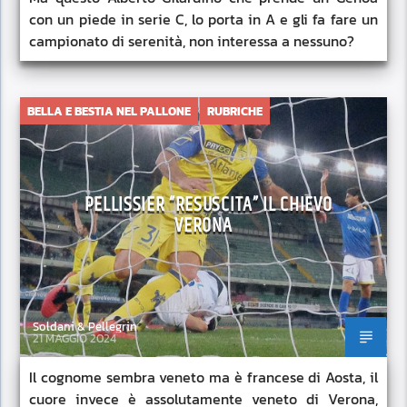
con un piede in serie C, lo porta in A e gli fa fare un
campionato di serenità, non interessa a nessuno?
BELLA E BESTIA NEL PALLONE
RUBRICHE
PELLISSIER “RESUSCITA” IL CHIEVO
VERONA
Soldani & Pellegrin
21 MAGGIO 2024
Il cognome sembra veneto ma è francese di Aosta, il
cuore invece è assolutamente veneto di Verona,