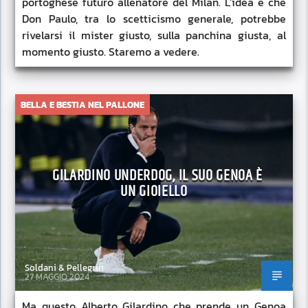
portoghese futuro allenatore del Milan. L’idea è che
Don Paulo, tra lo scetticismo generale, potrebbe
rivelarsi il mister giusto, sulla panchina giusta, al
momento giusto. Staremo a vedere.
BELLA E BESTIA NEL PALLONE
GILARDINO UNDERDOG, IL SUO GENOA È
UN GIOIELLO
Soldani & Pellegrin
27 MAGGIO 2024
Ma questo Alberto Gilardino che prende un Genoa