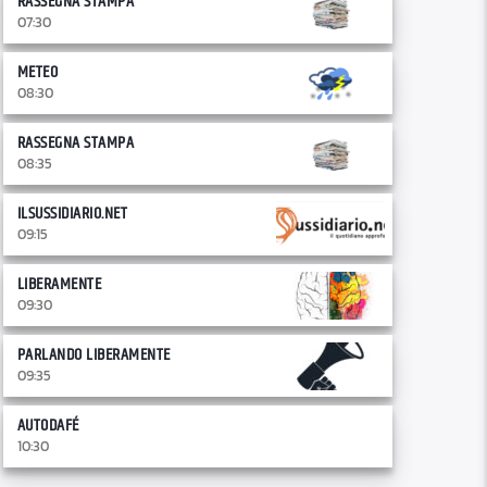
RASSEGNA STAMPA
07:30
METEO
08:30
RASSEGNA STAMPA
08:35
ILSUSSIDIARIO.NET
09:15
LIBERAMENTE
09:30
PARLANDO LIBERAMENTE
09:35
AUTODAFÉ
10:30