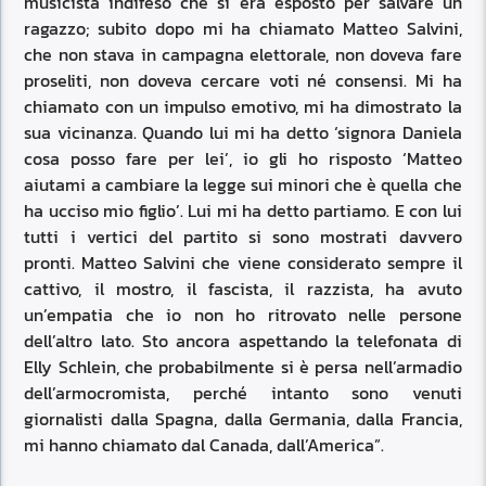
musicista indifeso che si era esposto per salvare un
ragazzo; subito dopo mi ha chiamato Matteo Salvini,
che non stava in campagna elettorale, non doveva fare
proseliti, non doveva cercare voti né consensi. Mi ha
chiamato con un impulso emotivo, mi ha dimostrato la
sua vicinanza. Quando lui mi ha detto ‘signora Daniela
cosa posso fare per lei’, io gli ho risposto ‘Matteo
aiutami a cambiare la legge sui minori che è quella che
ha ucciso mio figlio’. Lui mi ha detto partiamo. E con lui
tutti i vertici del partito si sono mostrati davvero
pronti. Matteo Salvini che viene considerato sempre il
cattivo, il mostro, il fascista, il razzista, ha avuto
un’empatia che io non ho ritrovato nelle persone
dell’altro lato. Sto ancora aspettando la telefonata di
Elly Schlein, che probabilmente si è persa nell’armadio
dell’armocromista, perché intanto sono venuti
giornalisti dalla Spagna, dalla Germania, dalla Francia,
mi hanno chiamato dal Canada, dall’America”.