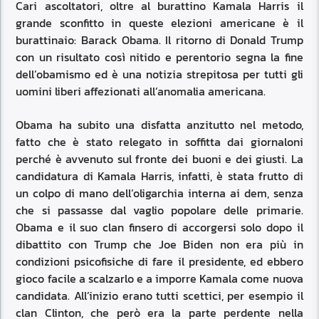
Cari ascoltatori, oltre al burattino Kamala Harris il
grande sconfitto in queste elezioni americane è il
burattinaio: Barack Obama. Il ritorno di Donald Trump
con un risultato così nitido e perentorio segna la fine
dell’obamismo ed è una notizia strepitosa per tutti gli
uomini liberi affezionati all’anomalia americana.
Obama ha subito una disfatta anzitutto nel metodo,
fatto che è stato relegato in soffitta dai giornaloni
perché è avvenuto sul fronte dei buoni e dei giusti. La
candidatura di Kamala Harris, infatti, è stata frutto di
un colpo di mano dell’oligarchia interna ai dem, senza
che si passasse dal vaglio popolare delle primarie.
Obama e il suo clan finsero di accorgersi solo dopo il
dibattito con Trump che Joe Biden non era più in
condizioni psicofisiche di fare il presidente, ed ebbero
gioco facile a scalzarlo e a imporre Kamala come nuova
candidata. All’inizio erano tutti scettici, per esempio il
clan Clinton, che però era la parte perdente nella