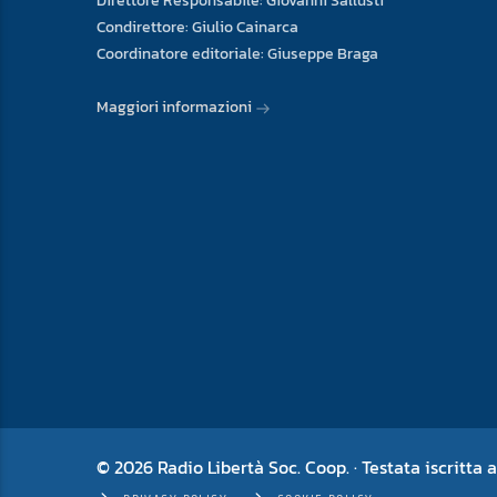
Direttore Responsabile: Giovanni Sallusti
Condirettore: Giulio Cainarca
Coordinatore editoriale: Giuseppe Braga
Maggiori informazioni
© 2026 Radio Libertà Soc. Coop. · Testata iscritta a