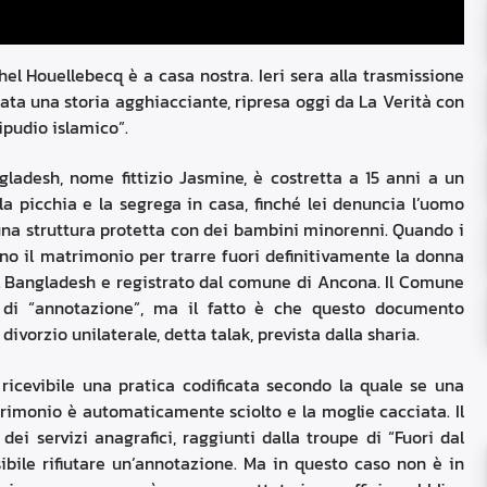
chel Houellebecq è a casa nostra. Ieri sera alla trasmissione
tata una storia agghiacciante, ripresa oggi da La Verità con
ripudio islamico”.
ladesh, nome fittizio Jasmine, è costretta a 15 anni a un
la picchia e la segrega in casa, finché lei denuncia l’uomo
na struttura protetta con dei bambini minorenni. Quando i
o il matrimonio per trarre fuori definitivamente la donna
l Bangladesh e registrato dal comune di Ancona. Il Comune
a di “annotazione”, ma il fatto è che questo documento
 divorzio unilaterale, detta talak, prevista dalla sharia.
ricevibile una pratica codificata secondo la quale se una
atrimonio è automaticamente sciolto e la moglie cacciata. Il
dei servizi anagrafici, raggiunti dalla troupe di “Fuori dal
bile rifiutare un’annotazione. Ma in questo caso non è in