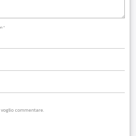
on *
e voglio commentare.