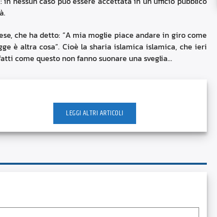
: in nessun caso può essere accettata in un ufficio pubblico
à.
ese, che ha detto: “A mia moglie piace andare in giro come
egge è altra cosa”. Cioè la sharia islamica islamica, che ieri
e fatti come questo non fanno suonare una sveglia…
LEGGI ALTRI ARTICOLI