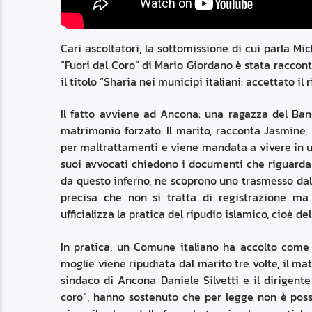
Cari ascoltatori, la sottomissione di cui parla Mi
“Fuori dal Coro” di Mario Giordano è stata raccon
il titolo “Sharia nei municipi italiani: accettato il 
Il fatto avviene ad Ancona: una ragazza del Bang
matrimonio forzato. Il marito, racconta Jasmine, 
per maltrattamenti e viene mandata a vivere in u
suoi avvocati chiedono i documenti che riguardan
da questo inferno, ne scoprono uno trasmesso da
precisa che non si tratta di registrazione m
ufficializza la pratica del ripudio islamico, cioè del
In pratica, un Comune italiano ha accolto come 
moglie viene ripudiata dal marito tre volte, il m
sindaco di Ancona Daniele Silvetti e il dirigente 
coro”, hanno sostenuto che per legge non è possi