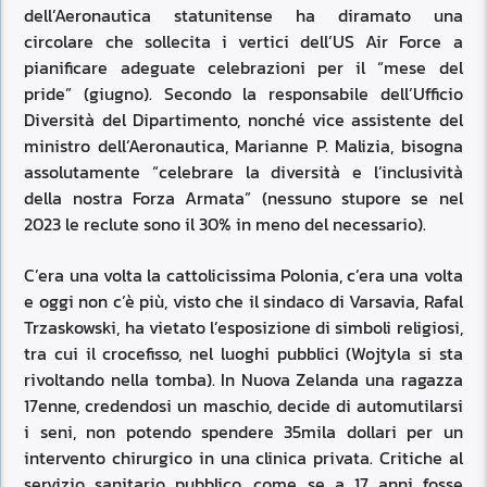
dell’Aeronautica statunitense ha diramato una
circolare che sollecita i vertici dell’US Air Force a
pianificare adeguate celebrazioni per il “mese del
pride” (giugno). Secondo la responsabile dell’Ufficio
Diversità del Dipartimento, nonché vice assistente del
ministro dell’Aeronautica, Marianne P. Malizia, bisogna
assolutamente “celebrare la diversità e l’inclusività
della nostra Forza Armata” (nessuno stupore se nel
2023 le reclute sono il 30% in meno del necessario).
C’era una volta la cattolicissima Polonia, c’era una volta
e oggi non c’è più, visto che il sindaco di Varsavia, Rafal
Trzaskowski, ha vietato l’esposizione di simboli religiosi,
tra cui il crocefisso, nel luoghi pubblici (Wojtyla si sta
rivoltando nella tomba). In Nuova Zelanda una ragazza
17enne, credendosi un maschio, decide di automutilarsi
i seni, non potendo spendere 35mila dollari per un
intervento chirurgico in una clinica privata. Critiche al
servizio sanitario pubblico, come se a 17 anni fosse