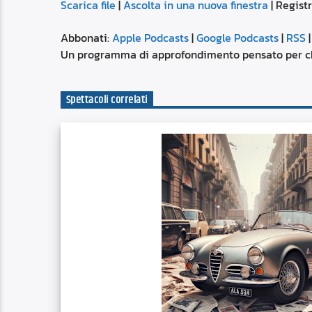
Scarica file
|
Ascolta in una nuova finestra
|
Registr
SUBSCRIBE
SHARE
SHARE
Apple Podcasts
Abbonati:
Apple Podcasts
|
Google Podcasts
|
RSS
Spotify
Un programma di approfondimento pensato per chied
LINK
RSS FEED
Spettacoli correlati
EMBED