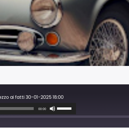
ezzo ai fatti 30-01-2025 18:00
Usa
i
00:00
tasti
freccia
su/giù
per