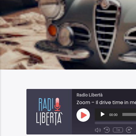
Radio Libertà
Zoom – Il drive time in m
Audio
Player
00:00
Play
Episode
1x