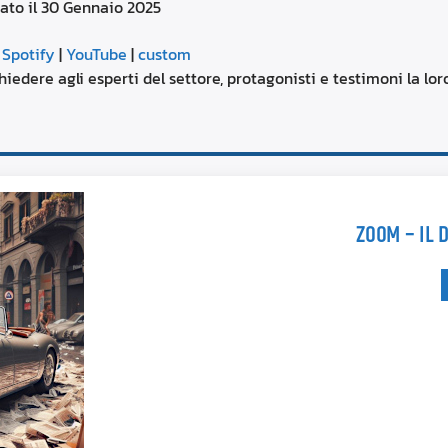
ato il 30 Gennaio 2025
aumentare
o
Google Podcasts
diminuire
|
Spotify
|
YouTube
|
custom
il
YouTube
ere agli esperti del settore, protagonisti e testimoni la lor
volume.
ZOOM – IL D