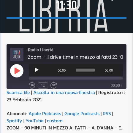
11:30
Radio Libertà
Zoom - Il drive time in mezzo ai fatti 23-02-2021 11:30
Audio
Player
00:00
00:00
Play
Episode
1x
00:00
/
Scarica file
|
Ascolta in una nuova finestra
|
Registrato il
SUBSCRIBE
SHARE
23 Febbraio 2021
SHARE
Apple Podcasts
Google Podcasts
RSS
Spotify
Abbonati:
Apple Podcasts
|
Google Podcasts
|
RSS
|
LINK
Spotify
|
YouTube
|
custom
YouTube
custom
ZOOM – 90 MINUTI IN MEZZO AI FATTI – A. D’ANNA – E.