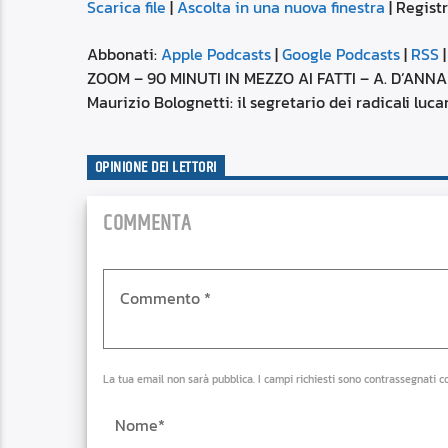
Scarica file
|
Ascolta in una nuova finestra
|
Registr
SUBSCRIBE
SHARE
SHARE
Apple Podcasts
Abbonati:
Apple Podcasts
|
Google Podcasts
|
RSS
Spotify
ZOOM – 90 MINUTI IN MEZZO AI FATTI – A. D’ANNA –
LINK
Maurizio Bolognetti: il segretario dei radicali luc
RSS FEED
EMBED
OPINIONE DEI LETTORI
COMMENTA
La tua email non sarà pubblica. I campi richiesti sono contrassegnati c