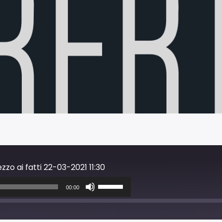
zzo ai fatti 22-03-2021 11:30
Usa
i
00:00
tasti
freccia
su/giù
per