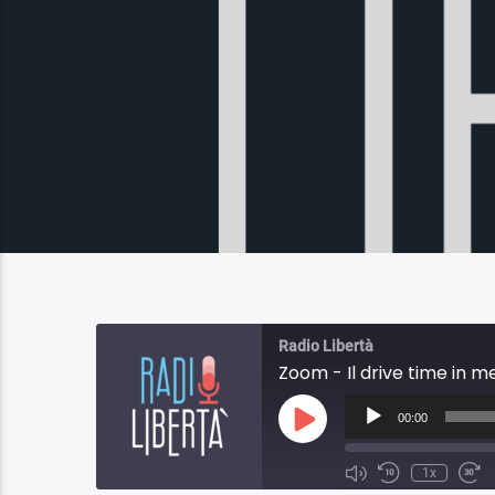
Radio Libertà
Zoom - Il drive time in me
Audio
Player
00:00
Play
Episode
1x