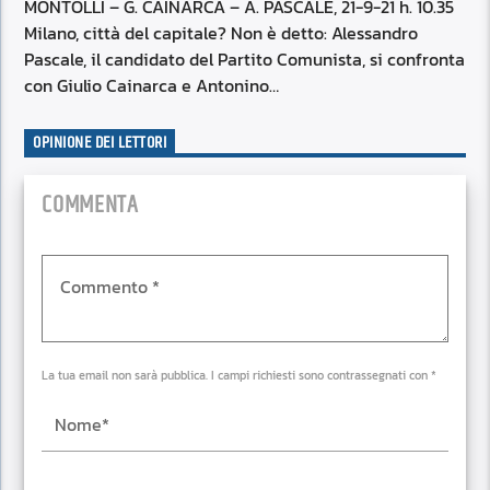
RSS FEED
MONTOLLI – G. CAINARCA – A. PASCALE, 21-9-21 h. 10.35
EMBED
Milano, città del capitale? Non è detto: Alessandro
Pascale, il candidato del Partito Comunista, si confronta
con Giulio Cainarca e Antonino…
OPINIONE DEI LETTORI
COMMENTA
La tua email non sarà pubblica. I campi richiesti sono contrassegnati con *