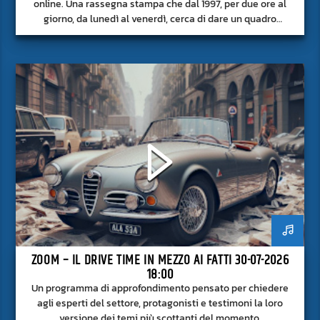
online. Una rassegna stampa che dal 1997, per due ore al
giorno, da lunedì al venerdì, cerca di dare un quadro
approfondito delle notizie del giorno, senza fermarsi alla
superficie.
ZOOM – IL DRIVE TIME IN MEZZO AI FATTI 30-07-2026
18:00
Un programma di approfondimento pensato per chiedere
agli esperti del settore, protagonisti e testimoni la loro
versione dei temi più scottanti del momento.