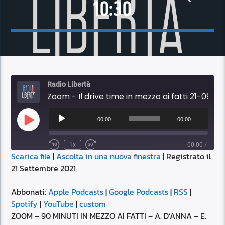
10:30
Radio Libertà
Zoom - Il drive time in mezzo ai fatti 21-09-2021 10:30
Audio
Player
00:00
00:00
Play
Episode
1x
00:00
/
Scarica file
|
Ascolta in una nuova finestra
|
Registrato il
SUBSCRIBE
SHARE
21 Settembre 2021
SHARE
Apple Podcasts
Google Podcasts
RSS
Spotify
Abbonati:
Apple Podcasts
|
Google Podcasts
|
RSS
|
LINK
Spotify
|
YouTube
|
custom
YouTube
custom
ZOOM – 90 MINUTI IN MEZZO AI FATTI – A. D’ANNA – E.