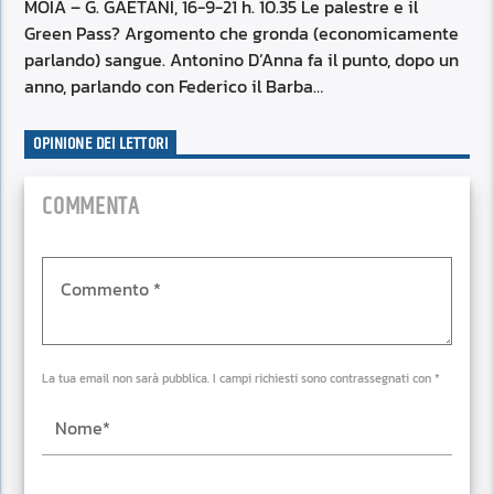
RSS FEED
MOIA – G. GAETANI, 16-9-21 h. 10.35 Le palestre e il
EMBED
Green Pass? Argomento che gronda (economicamente
parlando) sangue. Antonino D’Anna fa il punto, dopo un
anno, parlando con Federico il Barba…
OPINIONE DEI LETTORI
COMMENTA
La tua email non sarà pubblica. I campi richiesti sono contrassegnati con *