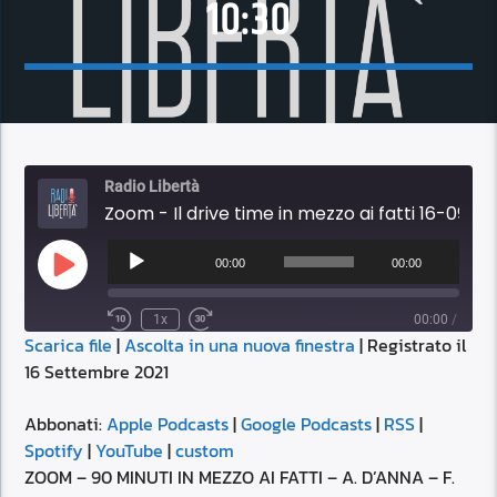
10:30
Radio Libertà
Zoom - Il drive time in mezzo ai fatti 16-09-2021 10:30
Audio
Player
00:00
00:00
Play
Episode
1x
00:00
/
Scarica file
|
Ascolta in una nuova finestra
|
Registrato il
SUBSCRIBE
SHARE
16 Settembre 2021
SHARE
Apple Podcasts
Google Podcasts
RSS
Spotify
Abbonati:
Apple Podcasts
|
Google Podcasts
|
RSS
|
LINK
Spotify
|
YouTube
|
custom
YouTube
custom
ZOOM – 90 MINUTI IN MEZZO AI FATTI – A. D’ANNA – F.