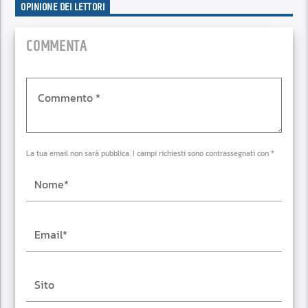
RSS FEED
OPINIONE DEI LETTORI
EMBED
COMMENTA
La tua email non sarà pubblica. I campi richiesti sono contrassegnati con *