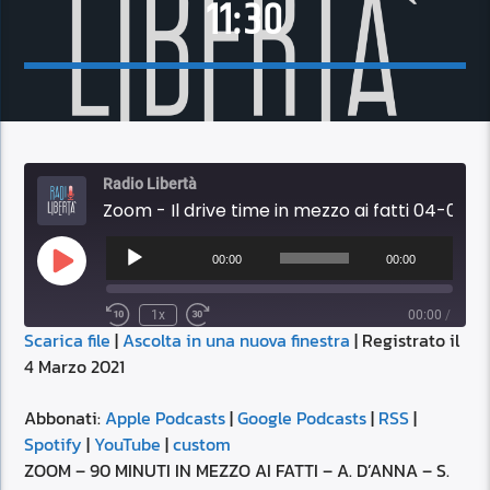
11:30
Radio Libertà
Zoom - Il drive time in mezzo ai fatti 04-03-2021 11:30
Audio
Player
00:00
00:00
Play
Episode
1x
00:00
/
Scarica file
|
Ascolta in una nuova finestra
|
Registrato il
SUBSCRIBE
SHARE
4 Marzo 2021
SHARE
Apple Podcasts
Google Podcasts
RSS
Spotify
Abbonati:
Apple Podcasts
|
Google Podcasts
|
RSS
|
LINK
Spotify
|
YouTube
|
custom
YouTube
custom
ZOOM – 90 MINUTI IN MEZZO AI FATTI – A. D’ANNA – S.