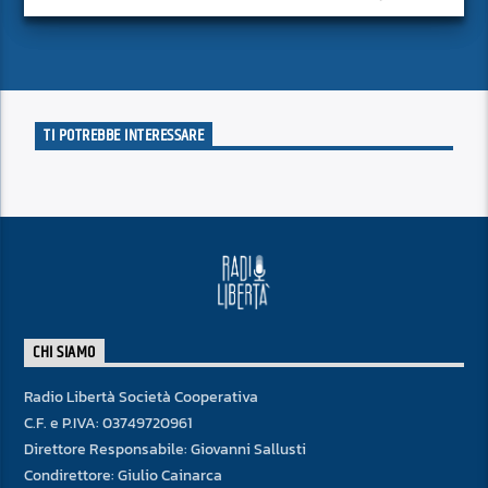
approfondito delle notizie del giorno, senza fermarsi alla
superficie.
TI POTREBBE INTERESSARE
CHI SIAMO
Radio Libertà Società Cooperativa
C.F. e P.IVA: 03749720961
Direttore Responsabile: Giovanni Sallusti
Condirettore: Giulio Cainarca