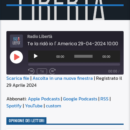
Radio Libertà
Te la ridò io l' America 29-04-2024 10:00
Audio
Player
00:00
00:00
Play
Episode
1x
00:00
/
Scarica file
|
Ascolta in una nuova finestra
|
Registrato il
SUBSCRIBE
SHARE
29 Aprile 2024
SHARE
Apple Podcasts
Google Podcasts
RSS
Spotify
Abbonati:
Apple Podcasts
|
Google Podcasts
|
RSS
|
LINK
Spotify
|
YouTube
|
custom
YouTube
custom
RSS FEED
OPINIONE DEI LETTORI
EMBED