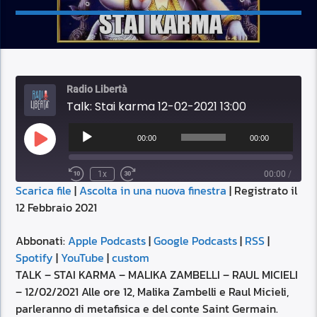
Radio Libertà
Talk: Stai karma 12-02-2021 13:00
Audio
Player
00:00
00:00
Play
Episode
1x
00:00
/
Scarica file
|
Ascolta in una nuova finestra
|
Registrato il
SUBSCRIBE
SHARE
12 Febbraio 2021
SHARE
Apple Podcasts
Google Podcasts
RSS
Spotify
Abbonati:
Apple Podcasts
|
Google Podcasts
|
RSS
|
LINK
Spotify
|
YouTube
|
custom
YouTube
custom
TALK – STAI KARMA – MALIKA ZAMBELLI – RAUL MICIELI
RSS FEED
– 12/02/2021 Alle ore 12, Malika Zambelli e Raul Micieli,
EMBED
parleranno di metafisica e del conte Saint Germain.