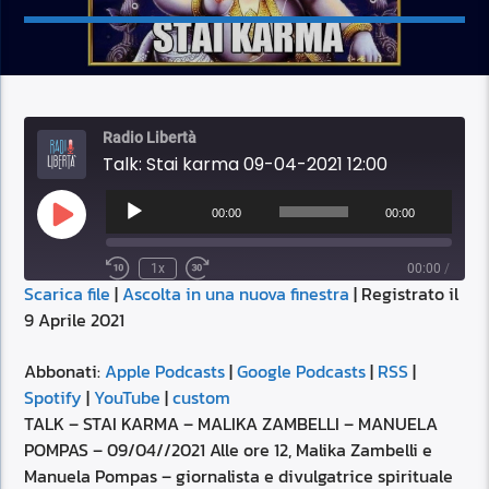
Radio Libertà
Talk: Stai karma 09-04-2021 12:00
Audio
Player
00:00
00:00
Play
Episode
1x
00:00
/
Scarica file
|
Ascolta in una nuova finestra
|
Registrato il
SUBSCRIBE
SHARE
9 Aprile 2021
SHARE
Apple Podcasts
Google Podcasts
RSS
Spotify
Abbonati:
Apple Podcasts
|
Google Podcasts
|
RSS
|
LINK
Spotify
|
YouTube
|
custom
YouTube
custom
TALK – STAI KARMA – MALIKA ZAMBELLI – MANUELA
RSS FEED
POMPAS – 09/04//2021 Alle ore 12, Malika Zambelli e
EMBED
Manuela Pompas – giornalista e divulgatrice spirituale