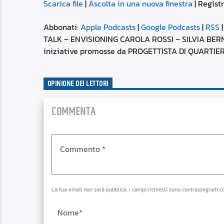
Scarica file
|
Ascolta in una nuova finestra
|
Registr
SUBSCRIBE
SHARE
SHARE
Apple Podcasts
Abbonati:
Apple Podcasts
|
Google Podcasts
|
RSS
Spotify
TALK – ENVISIONING CAROLA ROSSI – SILVIA BER
LINK
iniziative promosse da PROGETTISTA DI QUARTIERE,
RSS FEED
EMBED
OPINIONE DEI LETTORI
COMMENTA
La tua email non sarà pubblica. I campi richiesti sono contrassegnati c