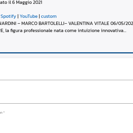
ato il 6 Maggio 2021
aumentare
o
Google Podcasts
diminuire
|
Spotify
|
YouTube
|
custom
il
YouTube
NARDINI – MARCO BARTOLELLI– VALENTINA VITALE 06/05/2021
volume.
 la figura professionale nata come intuizione innovativa…
on *