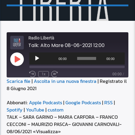
Radio Libertà
Talk: Alto Mare 08-06-2021 12:00
Audio
Player
00:00
00:00
Play
Episode
1x
00:00
/
Scarica file
|
Ascolta in una nuova finestra
|
Registrato il
SUBSCRIBE
SHARE
8 Giugno 2021
SHARE
Apple Podcasts
Google Podcasts
RSS
Spotify
Abbonati:
Apple Podcasts
|
Google Podcasts
|
RSS
|
LINK
Spotify
|
YouTube
|
custom
YouTube
custom
TALK – SARA GARINO – MARIA CARFORA – FRANCO
RSS FEED
CECCONI – MAURIZIO PASCA– GIOVANNI CARNOVALI-
EMBED
08/06/2021 «Visualizza»