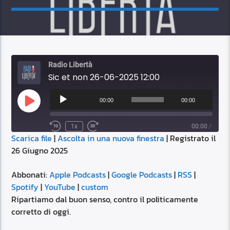
Radio Libertà
Sic et non 26-06-2025 12:00
Audio
Player
00:00
00:00
Play
Episode
1x
00:00
/
Scarica file
|
Ascolta in una nuova finestra
|
Registrato il
SUBSCRIBE
SHARE
26 Giugno 2025
SHARE
Apple Podcasts
Google Podcasts
RSS
Spotify
Abbonati:
Apple Podcasts
|
Google Podcasts
|
RSS
|
LINK
Spotify
|
YouTube
|
custom
YouTube
custom
Ripartiamo dal buon senso, contro il politicamente
RSS FEED
corretto di oggi.
EMBED