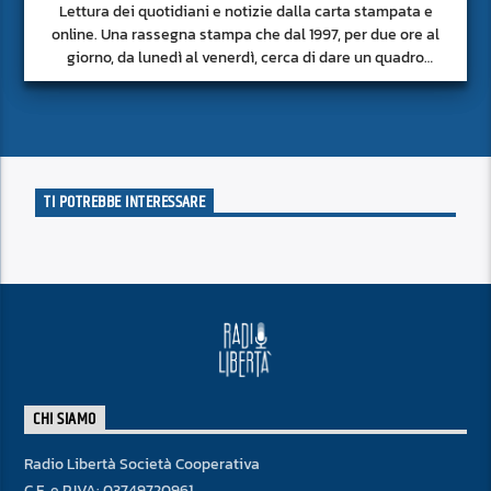
Lettura dei quotidiani e notizie dalla carta stampata e
online. Una rassegna stampa che dal 1997, per due ore al
giorno, da lunedì al venerdì, cerca di dare un quadro
approfondito delle notizie del giorno, senza fermarsi alla
superficie.
TI POTREBBE INTERESSARE
CHI SIAMO
Radio Libertà Società Cooperativa
C.F. e P.IVA: 03749720961