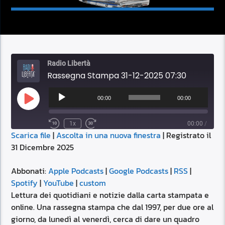
Radio Libertà
Rassegna Stampa 31-12-2025 07:30
Audio
Player
00:00
00:00
Play
Episode
1x
00:00
/
Scarica file
|
Ascolta in una nuova finestra
|
Registrato il
SUBSCRIBE
SHARE
31 Dicembre 2025
SHARE
Apple Podcasts
Google Podcasts
RSS
Spotify
Abbonati:
Apple Podcasts
|
Google Podcasts
|
RSS
|
LINK
Spotify
|
YouTube
|
custom
YouTube
custom
Lettura dei quotidiani e notizie dalla carta stampata e
RSS FEED
online. Una rassegna stampa che dal 1997, per due ore al
EMBED
giorno, da lunedì al venerdì, cerca di dare un quadro