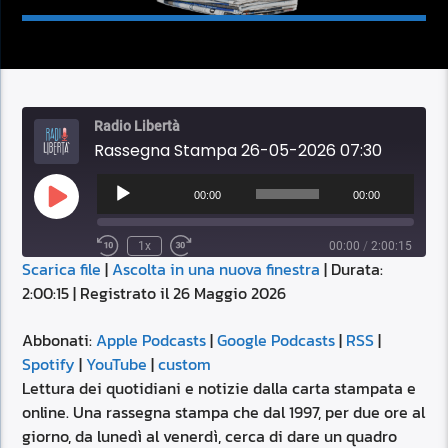
Radio Libertà
Rassegna Stampa 26-05-2026 07:30
Audio
Player
00:00
00:00
Play
Episode
1x
00:00
/
2:00:15
Scarica file
|
Ascolta in una nuova finestra
|
Durata:
SUBSCRIBE
SHARE
2:00:15
|
Registrato il 26 Maggio 2026
SHARE
Apple Podcasts
Google Podcasts
RSS
Spotify
Abbonati:
Apple Podcasts
|
Google Podcasts
|
RSS
|
LINK
Spotify
|
YouTube
|
custom
YouTube
custom
Lettura dei quotidiani e notizie dalla carta stampata e
RSS FEED
online. Una rassegna stampa che dal 1997, per due ore al
EMBED
giorno, da lunedì al venerdì, cerca di dare un quadro