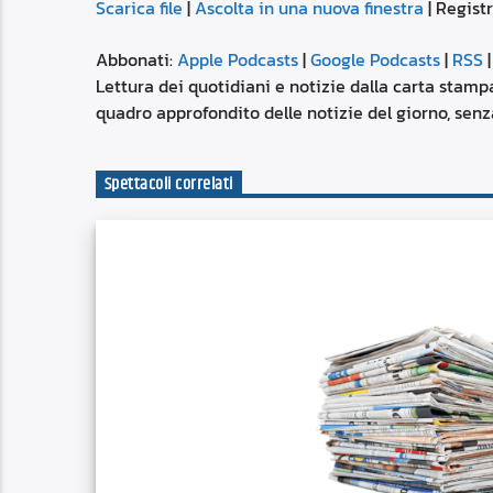
Scarica file
|
Ascolta in una nuova finestra
|
Registr
SUBSCRIBE
SHARE
SHARE
Apple Podcasts
Abbonati:
Apple Podcasts
|
Google Podcasts
|
RSS
Spotify
Lettura dei quotidiani e notizie dalla carta stampa
LINK
quadro approfondito delle notizie del giorno, senza
RSS FEED
EMBED
Spettacoli correlati