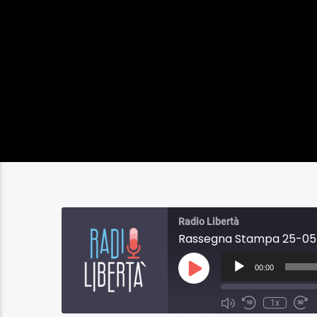
Radio Libertà
Rassegna Stampa 25-05
Audio
Player
00:00
Play
Episode
1x