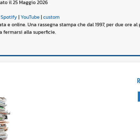
ato il 25 Maggio 2026
aumentare
o
Google Podcasts
diminuire
|
Spotify
|
YouTube
|
custom
il
YouTube
ta e online. Una rassegna stampa che dal 1997, per due ore al g
volume.
 fermarsi alla superficie.