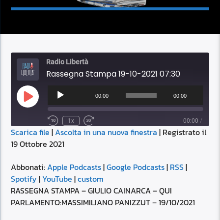
Radio Libertà
Rassegna Stampa 19-10-2021 07:30
Audio
Player
00:00
00:00
Play
Episode
1x
00:00
/
Scarica file
|
Ascolta in una nuova finestra
|
Registrato il
SUBSCRIBE
SHARE
19 Ottobre 2021
SHARE
Apple Podcasts
Google Podcasts
RSS
Spotify
Abbonati:
Apple Podcasts
|
Google Podcasts
|
RSS
|
LINK
Spotify
|
YouTube
|
custom
YouTube
custom
RASSEGNA STAMPA – GIULIO CAINARCA – QUI
RSS FEED
PARLAMENTO:MASSIMILIANO PANIZZUT – 19/10/2021
EMBED