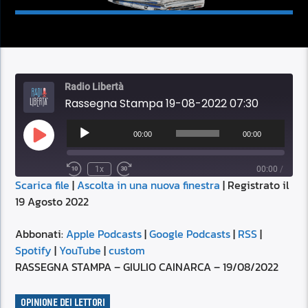
Radio Libertà
Rassegna Stampa 19-08-2022 07:30
Audio
Player
00:00
00:00
Play
Episode
1x
00:00
/
Scarica file
|
Ascolta in una nuova finestra
|
Registrato il
SUBSCRIBE
SHARE
19 Agosto 2022
SHARE
Apple Podcasts
Google Podcasts
RSS
Spotify
Abbonati:
Apple Podcasts
|
Google Podcasts
|
RSS
|
LINK
Spotify
|
YouTube
|
custom
YouTube
custom
RASSEGNA STAMPA – GIULIO CAINARCA – 19/08/2022
RSS FEED
EMBED
OPINIONE DEI LETTORI