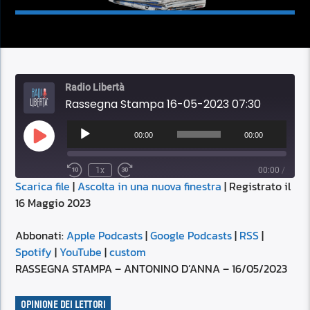
Radio Libertà
Rassegna Stampa 16-05-2023 07:30
Audio
Player
00:00
00:00
Play
Episode
1x
00:00
/
Scarica file
|
Ascolta in una nuova finestra
|
Registrato il
SUBSCRIBE
SHARE
16 Maggio 2023
SHARE
Apple Podcasts
Google Podcasts
RSS
Spotify
Abbonati:
Apple Podcasts
|
Google Podcasts
|
RSS
|
LINK
Spotify
|
YouTube
|
custom
YouTube
custom
RASSEGNA STAMPA – ANTONINO D’ANNA – 16/05/2023
RSS FEED
EMBED
OPINIONE DEI LETTORI