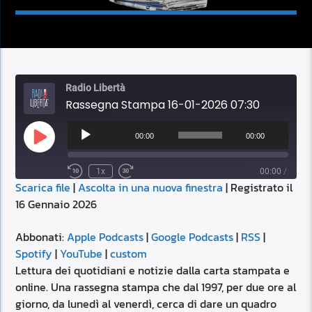
Radio Libertà
Rassegna Stampa 16-01-2026 07:30
Audio
Player
00:00
00:00
Play
Episode
1x
00:00
/
Scarica file
|
Ascolta in una nuova finestra
|
Registrato il
SUBSCRIBE
SHARE
16 Gennaio 2026
SHARE
Apple Podcasts
Google Podcasts
RSS
Spotify
Abbonati:
Apple Podcasts
|
Google Podcasts
|
RSS
|
LINK
Spotify
|
YouTube
|
custom
YouTube
custom
Lettura dei quotidiani e notizie dalla carta stampata e
RSS FEED
online. Una rassegna stampa che dal 1997, per due ore al
EMBED
giorno, da lunedì al venerdì, cerca di dare un quadro