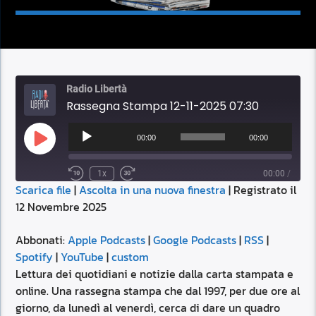
Radio Libertà
Rassegna Stampa 12-11-2025 07:30
Audio
Player
00:00
00:00
Play
Episode
1x
00:00
/
Scarica file
|
Ascolta in una nuova finestra
|
Registrato il
SUBSCRIBE
SHARE
12 Novembre 2025
SHARE
Apple Podcasts
Google Podcasts
RSS
Spotify
Abbonati:
Apple Podcasts
|
Google Podcasts
|
RSS
|
LINK
Spotify
|
YouTube
|
custom
YouTube
custom
Lettura dei quotidiani e notizie dalla carta stampata e
RSS FEED
online. Una rassegna stampa che dal 1997, per due ore al
EMBED
giorno, da lunedì al venerdì, cerca di dare un quadro