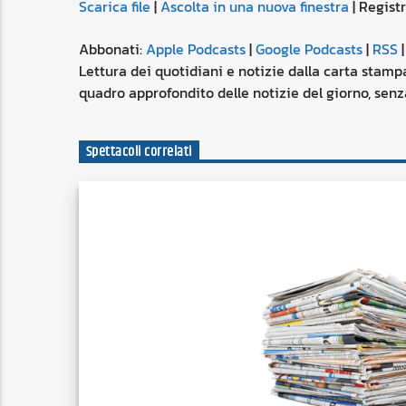
Scarica file
|
Ascolta in una nuova finestra
|
Registr
SUBSCRIBE
SHARE
SHARE
Apple Podcasts
Abbonati:
Apple Podcasts
|
Google Podcasts
|
RSS
Spotify
Lettura dei quotidiani e notizie dalla carta stampa
LINK
quadro approfondito delle notizie del giorno, senza
RSS FEED
EMBED
Spettacoli correlati