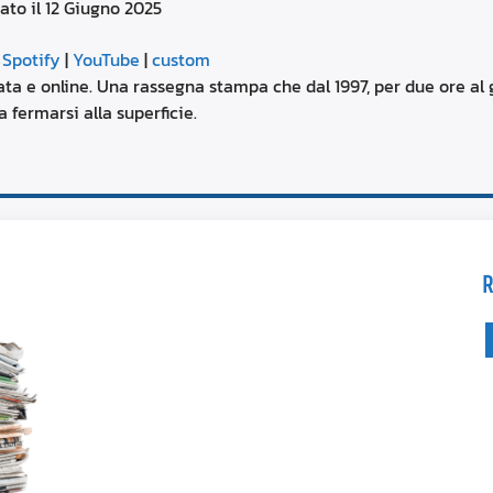
ato il 12 Giugno 2025
aumentare
o
Google Podcasts
diminuire
|
Spotify
|
YouTube
|
custom
il
YouTube
ta e online. Una rassegna stampa che dal 1997, per due ore al g
volume.
 fermarsi alla superficie.