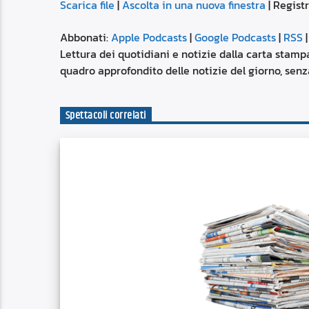
Scarica file
|
Ascolta in una nuova finestra
|
Registr
SUBSCRIBE
SHARE
SHARE
Apple Podcasts
Abbonati:
Apple Podcasts
|
Google Podcasts
|
RSS
Spotify
Lettura dei quotidiani e notizie dalla carta stampa
LINK
quadro approfondito delle notizie del giorno, senza
RSS FEED
EMBED
Spettacoli correlati