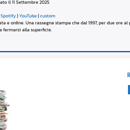
ato il 11 Settembre 2025
aumentare
o
Google Podcasts
diminuire
|
Spotify
|
YouTube
|
custom
il
YouTube
ta e online. Una rassegna stampa che dal 1997, per due ore al g
volume.
 fermarsi alla superficie.