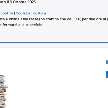
ato il 9 Ottobre 2025
aumentare
o
Google Podcasts
diminuire
|
Spotify
|
YouTube
|
custom
il
YouTube
ta e online. Una rassegna stampa che dal 1997, per due ore al g
volume.
 fermarsi alla superficie.