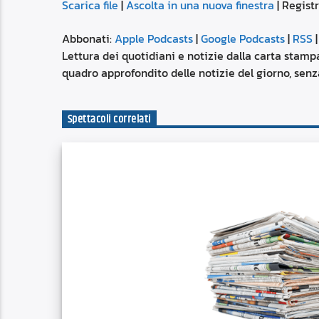
Scarica file
|
Ascolta in una nuova finestra
|
Registr
SUBSCRIBE
SHARE
SHARE
Apple Podcasts
Abbonati:
Apple Podcasts
|
Google Podcasts
|
RSS
Spotify
Lettura dei quotidiani e notizie dalla carta stampa
LINK
quadro approfondito delle notizie del giorno, senza
RSS FEED
EMBED
Spettacoli correlati