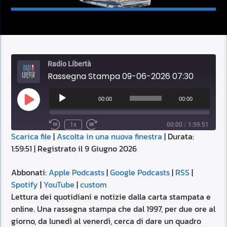
Radio Libertà
Rassegna Stampa 09-06-2026 07:30
Audio
Player
00:00
00:00
Play
Episode
1x
00:00
/
1:59:51
Scarica file
|
Ascolta in una nuova finestra
|
Durata:
SUBSCRIBE
SHARE
1:59:51
|
Registrato il 9 Giugno 2026
SHARE
Apple Podcasts
Google Podcasts
RSS
Spotify
Abbonati:
Apple Podcasts
|
Google Podcasts
|
RSS
|
LINK
Spotify
|
YouTube
|
custom
YouTube
custom
Lettura dei quotidiani e notizie dalla carta stampata e
RSS FEED
online. Una rassegna stampa che dal 1997, per due ore al
EMBED
giorno, da lunedì al venerdì, cerca di dare un quadro