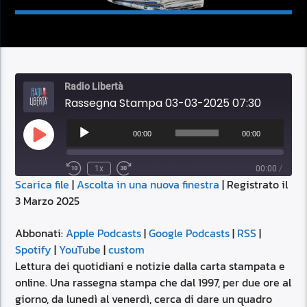
Radio Libertà
Rassegna Stampa 03-03-2025 07:30
Audio
Player
00:00
00:00
Play
Episode
1x
00:00
/
Scarica file
|
Ascolta in una nuova finestra
|
Registrato il
SUBSCRIBE
SHARE
3 Marzo 2025
SHARE
Apple Podcasts
Google Podcasts
RSS
Spotify
Abbonati:
Apple Podcasts
|
Google Podcasts
|
RSS
|
LINK
Spotify
|
YouTube
|
custom
YouTube
custom
Lettura dei quotidiani e notizie dalla carta stampata e
RSS FEED
online. Una rassegna stampa che dal 1997, per due ore al
EMBED
giorno, da lunedì al venerdì, cerca di dare un quadro