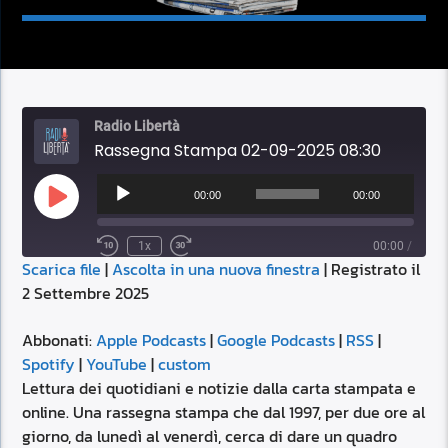
Radio Libertà
Rassegna Stampa 02-09-2025 08:30
Audio
Player
00:00
00:00
Play
Episode
1x
00:00
/
Scarica file
|
Ascolta in una nuova finestra
|
Registrato il
SUBSCRIBE
SHARE
2 Settembre 2025
SHARE
Apple Podcasts
Google Podcasts
RSS
Spotify
Abbonati:
Apple Podcasts
|
Google Podcasts
|
RSS
|
LINK
Spotify
|
YouTube
|
custom
YouTube
custom
Lettura dei quotidiani e notizie dalla carta stampata e
RSS FEED
online. Una rassegna stampa che dal 1997, per due ore al
EMBED
giorno, da lunedì al venerdì, cerca di dare un quadro