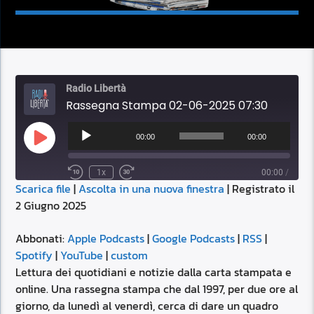
Radio Libertà
Rassegna Stampa 02-06-2025 07:30
Audio
Player
00:00
00:00
Play
Episode
1x
00:00
/
Scarica file
|
Ascolta in una nuova finestra
|
Registrato il
SUBSCRIBE
SHARE
2 Giugno 2025
SHARE
Apple Podcasts
Google Podcasts
RSS
Spotify
Abbonati:
Apple Podcasts
|
Google Podcasts
|
RSS
|
LINK
Spotify
|
YouTube
|
custom
YouTube
custom
Lettura dei quotidiani e notizie dalla carta stampata e
RSS FEED
online. Una rassegna stampa che dal 1997, per due ore al
EMBED
giorno, da lunedì al venerdì, cerca di dare un quadro