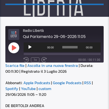
Radio Libertà
Qui Parlamento 29-06-2026 11:05
Audio
Player
00:00
00:00
Play
Episode
1x
00:00
/
00:11:30
Scarica file
|
Ascolta in una nuova finestra
|
Durata:
SUBSCRIBE
SHARE
00:11:30
|
Registrato il 3 Luglio 2026
SHARE
Apple Podcasts
Google Podcasts
RSS
Spotify
Abbonati:
Apple Podcasts
|
Google Podcasts
|
RSS
|
LINK
Spotify
|
YouTube
|
custom
YouTube
custom
29/06/2026 11:05 – 11:20
RSS FEED
EMBED
DE BERTOLDI ANDREA