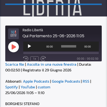
Radio Libertà
Qui Parlamento 25-06-2026 11:05
Audio
Player
00:00
00:00
Play
Episode
1x
00:00
/
00:02:50
Scarica file
|
Ascolta in una nuova finestra
|
Durata:
SUBSCRIBE
SHARE
00:02:50
|
Registrato il 29 Giugno 2026
SHARE
Apple Podcasts
Google Podcasts
RSS
Spotify
Abbonati:
Apple Podcasts
|
Google Podcasts
|
RSS
|
LINK
Spotify
|
YouTube
|
custom
YouTube
custom
25/06/2026 11:05 – 11:10
RSS FEED
EMBED
BORGHESI STEFANO