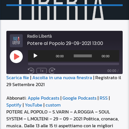
Radio Libertà
Potere al Popolo 29-09-2021 13:00
Audio
Player
00:00
00:00
Play
Episode
1x
00:00
/
Scarica file
|
Ascolta in una nuova finestra
|
Registrato il
SUBSCRIBE
SHARE
29 Settembre 2021
SHARE
Apple Podcasts
Google Podcasts
RSS
Spotify
Abbonati:
Apple Podcasts
|
Google Podcasts
|
RSS
|
LINK
Spotify
|
YouTube
|
custom
YouTube
custom
POTERE AL POPOLO – S.VARIN – A.ROGGIA – SOUL
RSS FEED
SYSTEM – L.MOLTENI – 29 – 09 – 2021 Politica, cronaca,
EMBED
musica.. Dalle 13 alle 15 ti aspettiamo con le migliori