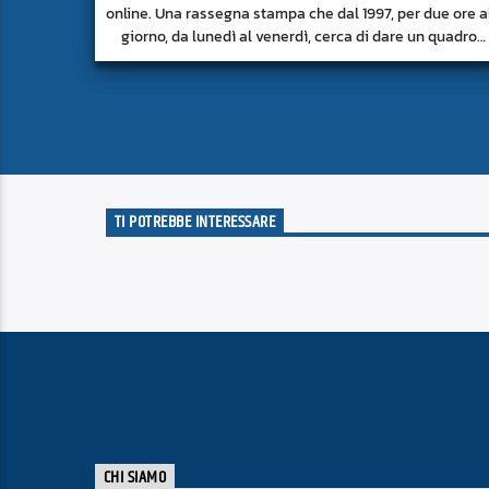
online. Una rassegna stampa che dal 1997, per due ore a
giorno, da lunedì al venerdì, cerca di dare un quadro
approfondito delle notizie del giorno, senza fermarsi
alla superficie.
TI POTREBBE INTERESSARE
CHI SIAMO