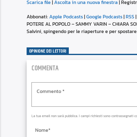
Scarica file
|
Ascolta in una nuova finestra
|
Registr
SUBSCRIBE
SHARE
SHARE
Apple Podcasts
Abbonati:
Apple Podcasts
|
Google Podcasts
|
RSS
Spotify
POTERE AL POPOLO – SAMMY VARIN – CHIARA SOLDA
LINK
Salvini, spingendo per le riaperture e per spostar
RSS FEED
EMBED
OPINIONE DEI LETTORI
COMMENTA
La tua email non sarà pubblica. I campi richiesti sono contrassegnati c