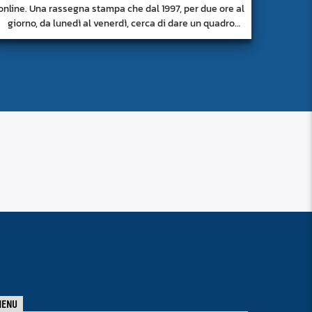
online. Una rassegna stampa che dal 1997, per due ore al
giorno, da lunedì al venerdì, cerca di dare un quadro
approfondito delle notizie del giorno, senza fermarsi
alla superficie.
MENU