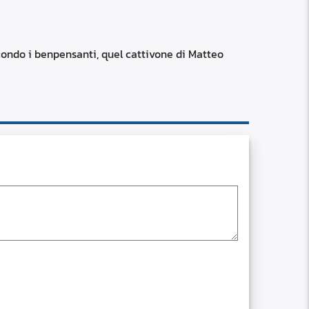
RSS
custom
do i benpensanti, quel cattivone di Matteo