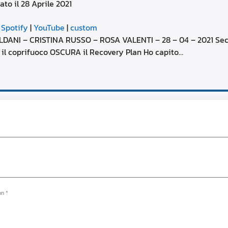
ato il 28 Aprile 2021
aumentare
o
Google Podcasts
diminuire
|
Spotify
|
YouTube
|
custom
il
YouTube
NI – CRISTINA RUSSO – ROSA VALENTI – 28 – 04 – 2021 Secon
volume.
e il coprifuoco OSCURA il Recovery Plan Ho capito…
on *